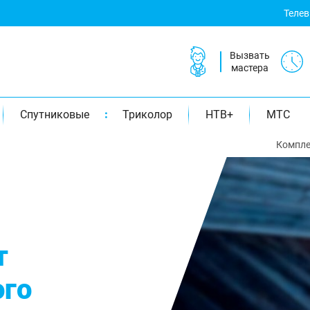
Теле
Вызвать
мастера
Спутниковые
Триколор
НТВ+
МТС
Компле
т
ого