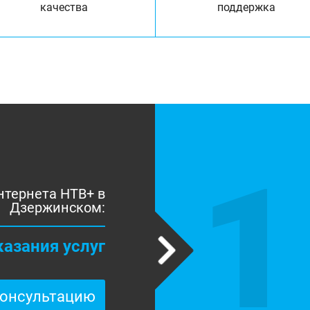
качества
поддержка
1
нтернета НТВ+ в
Дзержинском:
казания услуг
консультацию