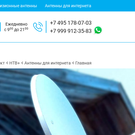
визионные антенны
Антенны для интернета
+7 495 178-07-03
Ежедневно
00
00
с 9
до 21
+7 999 912-35-83
кт
НТВ+
Антенны для интернета
Главная