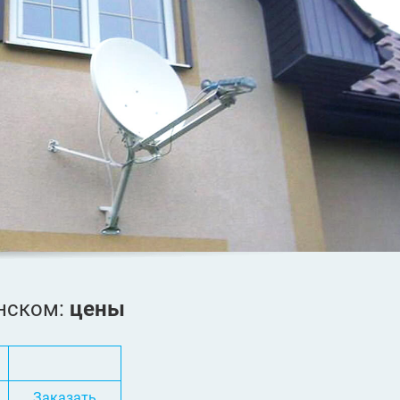
нском:
цены
Заказать