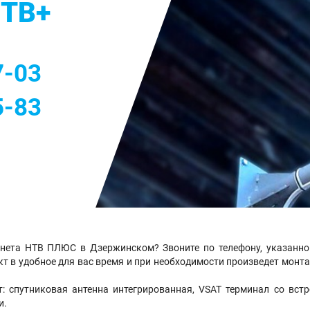
НТВ+
м
7-03
5-83
рнета НТВ ПЛЮС в Дзержинском? Звоните по телефону, указанн
кт в удобное для вас время и при необходимости произведет мон
: спутниковая антенна интегрированная, VSAT терминал со вст
и.