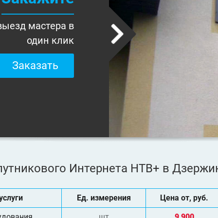
выезд мастера в
один клик
Заказать
путникового Интернета НТВ+ в Дзержи
услуги
Ед. измерения
Цена от, руб.
удования
шт
9 900