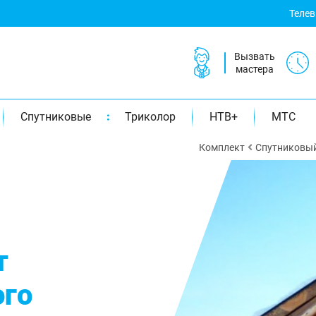
Теле
Вызвать
мастера
Спутниковые
Триколор
НТВ+
МТС
Комплект
Спутниковый
т
ого