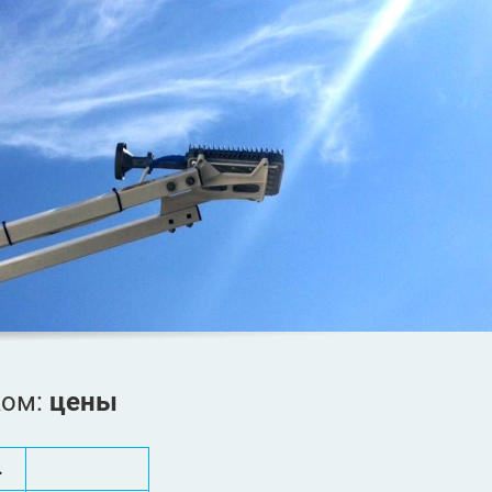
ком:
цены
.