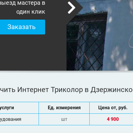
выезд мастера в
один клик
Заказать
чить Интернет Триколор в Дзержинск
услуги
Ед. измерения
Цена от, руб.
рудования
шт
4 900