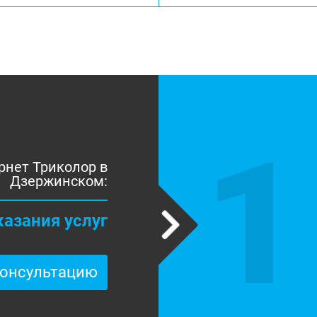
1
рнет Триколор в
Дзержинском:
казания услуг
консультацию