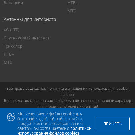
Вакансии
НТВ+
МТС
Антенны для интернета
4G (LTE)
Спутниковый интернет
Триколор
НТВ+
МТС
Все права защищены.
Политика в отношении использования cookie-
файлов.
Вся представленная на сайте информация носит справочный характер
и не является публичной офертой!
Компания «ТелеТочка» © 2026. Дзержинский, улица Ленина, 8
Мы используем файлы cookie для
быстрой и удобной работы сайта.
Продолжая пользоваться нашим
ПРИНЯТЬ
сайтом, вы соглашаетесь с
политикой
Телефон
Email
WhatsApp
использования файлов cookies.