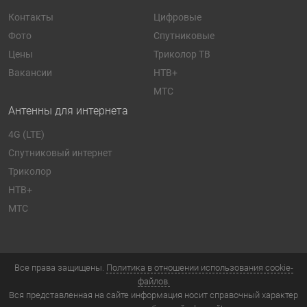
Контакты
Цифровые
Фото
Спутниковые
Цены
Триколор ТВ
Вакансии
НТВ+
МТС
Антенны для интернета
4G (LTE)
Спутниковый интернет
Триколор
НТВ+
МТС
Все права защищены.
Политика в отношении использования cookie-
файлов.
Вся представленная на сайте информация носит справочный характер